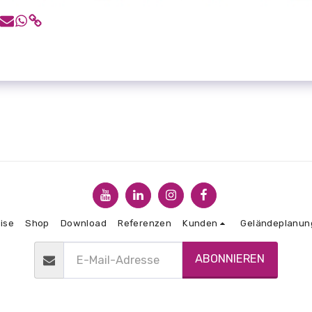
ise
Shop
Download
Referenzen
Kunden
Geländeplanun
ABONNIEREN
Copyright © 2026 Alle Rechte vorbehalten. -
CDS Baugrube
AGBs
|
Datenschutzbestimmungen