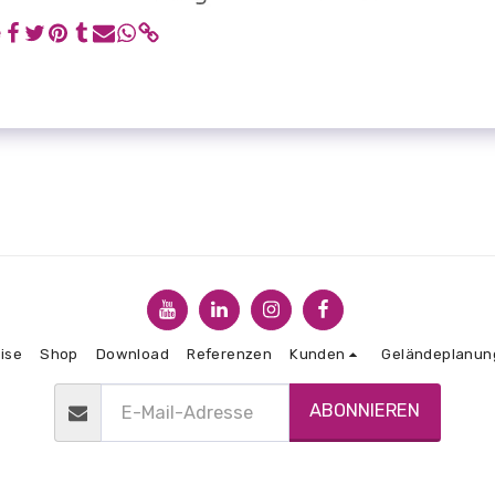
e
ise
Shop
Download
Referenzen
Kunden
Geländeplanun
ABONNIEREN
Copyright © 2026 Alle Rechte vorbehalten. -
CDS Baugrube
AGBs
|
Datenschutzbestimmungen