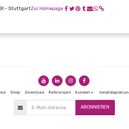
BI - Stuttgart
Zur Homepage
ise
Shop
Download
Referenzen
Kunden
Geländeplanun
ABONNIEREN
Copyright © 2026 Alle Rechte vorbehalten. -
CDS Baugrube
AGBs
|
Datenschutzbestimmungen