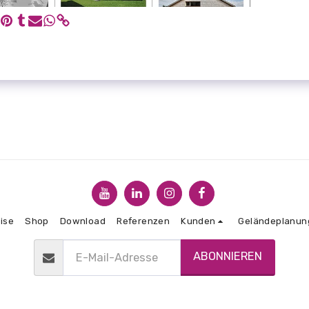
ise
Shop
Download
Referenzen
Kunden
Geländeplanun
ABONNIEREN
Copyright © 2026 Alle Rechte vorbehalten. -
CDS Baugrube
AGBs
|
Datenschutzbestimmungen