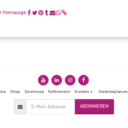
r Homepage
ise
Shop
Download
Referenzen
Kunden
Geländeplanun
ABONNIEREN
Copyright © 2026 Alle Rechte vorbehalten. -
CDS Baugrube
AGBs
|
Datenschutzbestimmungen